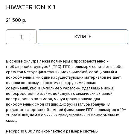
HIWATER ION X 1
21 500
р.
КУПИТЬ
В основе фильтра лежат полимеры с пространственно -
глобулярной структурой (ПГС). ПГС-полимеры сочетают в себе
сразу три метода фильтрации: механический, сорбционный и
ионообменный. Ни один из существующих материалов не даёт
очистки по такому широкому спектру химических
соединений, как ПГС-полимер «Арагон». Удаляемые ионы
непосредственно взаимодействуют с химически активной
поверхностью полимера, минуя традиционную для
ионообменных смол стадию диффузии вглубь гранулы. В
результате скорость объёмной фильтрации ПГС-полимеров в 10–
20 раз выше, чем у обычных гранулированных ионообменных
смол.;
Ресурс 10 000 л при компактном размере системы