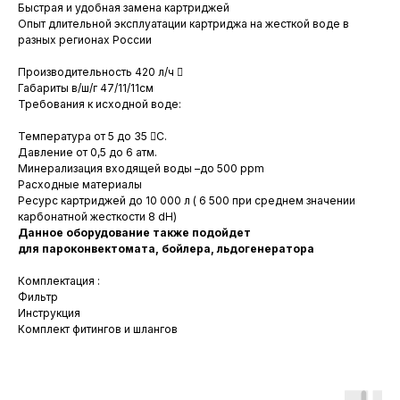
Быстрая и удобная замена картриджей
Опыт длительной эксплуатации картриджа на жесткой воде в
разных регионах России
Производительность 420 л/ч 
Габариты в/ш/г 47/11/11см
Требования к исходной воде:
Температура от 5 до 35 С.
Давление от 0,5 до 6 атм.
Минерализация входящей воды –до 500 ppm
Расходные материалы
Ресурс картриджей до 10 000 л ( 6 500 при среднем значении
карбонатной жесткости 8 dH)
Данное оборудование также подойдет
для пароконвектомата, бойлера, льдогенератора
Комплектация :
Фильтр
Инструкция
Комплект фитингов и шлангов